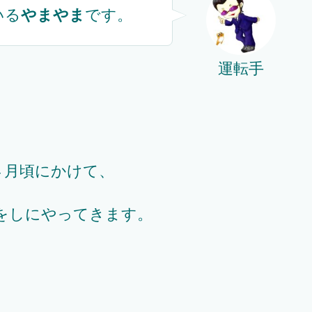
いる
やまやま
です。
運転手
４月頃にかけて、
をしにやってきます。