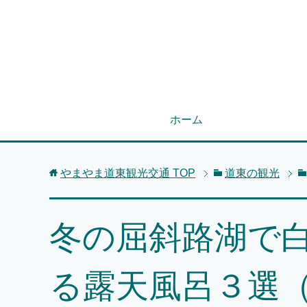
ホーム
やまやま道東観光交通
TOP
道東の観光
冬の屈斜路湖で
る露天風呂３選