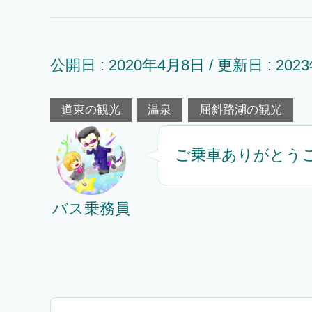
公開日 :
2020年4月8日
/ 更新日 :
202
道東の観光
温泉
屈斜路湖の観光
ご乗車ありがとう
バス乗務員