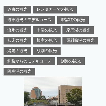
道東の観光
レンタカーでの観光
道東観光のモデルコース
層雲峡の観光
流氷の観光
十勝の観光
摩周湖の観光
知床の観光
根室の観光
屈斜路湖の観光
網走の観光
紋別の観光
釧路からのモデルコース
釧路の観光
阿寒湖の観光