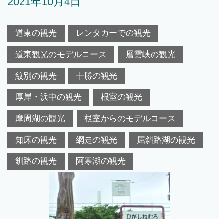
2021年10月4日
道東の観光
レンタカーでの観光
道東観光のモデルコース
層雲峡の観光
紋別の観光
十勝の観光
厚岸・浜中の観光
根室の観光
摩周湖の観光
根室からのモデルコース
知床の観光
網走の観光
屈斜路湖の観光
釧路の観光
阿寒湖の観光