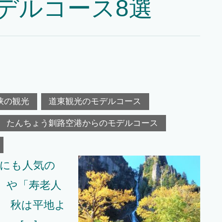
デルコース8選
峡の観光
道東観光のモデルコース
たんちょう釧路空港からのモデルコース
方にも人気の
」や「寿老人
。 秋は平地よ