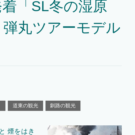
着「SL冬の湿原
り弾丸ツアーモデル
ス
道東の観光
釧路の観光
と 煙をはき