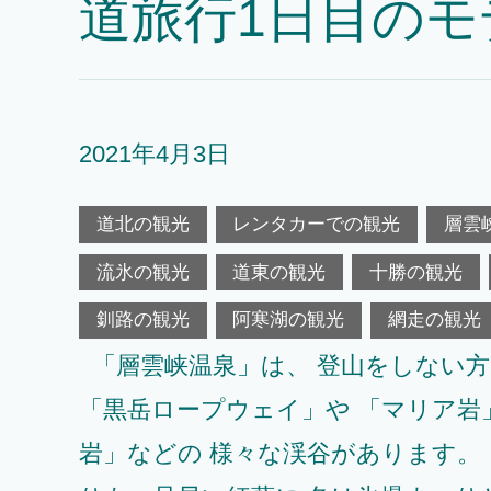
道旅行1日目のモ
2021年4月3日
道北の観光
レンタカーでの観光
層雲
流氷の観光
道東の観光
十勝の観光
釧路の観光
阿寒湖の観光
網走の観光
「層雲峡温泉」は、 登山をしない
「黒岳ロープウェイ」や 「マリア岩
岩」などの 様々な渓谷があります