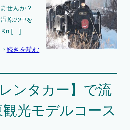
いませんか？
路湿原の中を
n […]
続きを読む
)とレンタカー】で流
東観光モデルコース