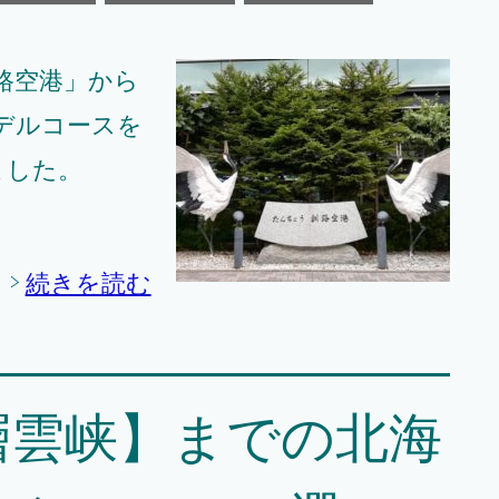
路空港」から
デルコースを
みました。
続きを読む
層雲峡】までの北海