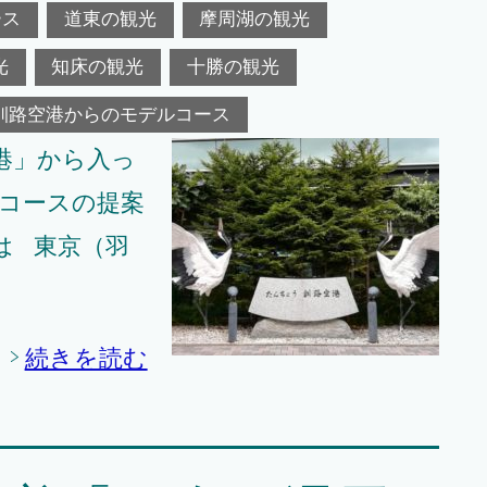
ース
道東の観光
摩周湖の観光
光
知床の観光
十勝の観光
釧路空港からのモデルコース
港」から入っ
ルコースの提案
は 東京（羽
続きを読む