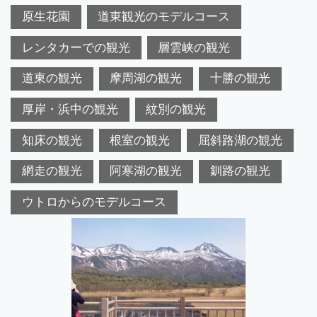
原生花園
道東観光のモデルコース
レンタカーでの観光
層雲峡の観光
道東の観光
摩周湖の観光
十勝の観光
厚岸・浜中の観光
紋別の観光
知床の観光
根室の観光
屈斜路湖の観光
網走の観光
阿寒湖の観光
釧路の観光
ウトロからのモデルコース